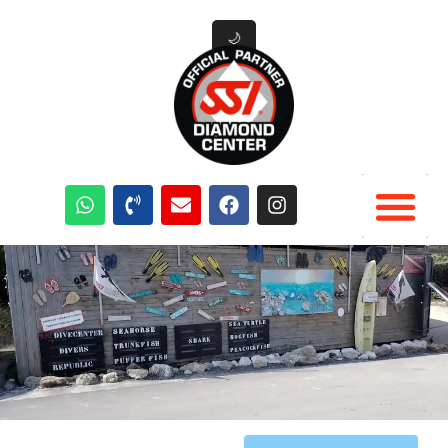
🌙
Tauchausrüstung Verleih
Tauchen Aktivitäten
Tauchplätze Curacao