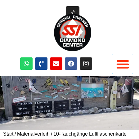
🌙
Tauchausrüstung Verleih
Tauchen Aktivitäten
Tauchplätze Curacao
Start
/
Materialverleih
/ 10-Tauchgänge Luftflaschenkarte