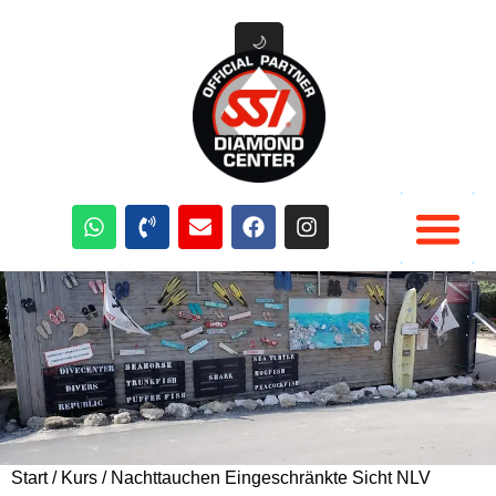
🌙
Tauchausrüstung Verleih
Tauchen Aktivitäten
Tauchplätze Curacao
Start
/
Kurs
/ Nachttauchen Eingeschränkte Sicht NLV