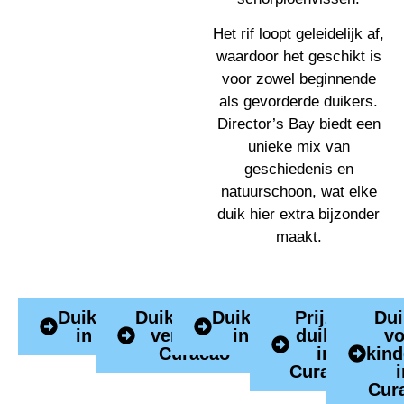
Het rif loopt geleidelijk af,
waardoor het geschikt is
voor zowel beginnende
als gevorderde duikers.
Director’s Bay biedt een
unieke mix van
geschiedenis en
natuurschoon, wat elke
duik hier extra bijzonder
maakt.
Duikcursussen
Duikmateriaal
Duikactiviteiten
Prijzen
Dui
in Curacao
verhuur in
in Curacao
duiken
vo
Curacao
in
kind
Curacao
i
Cur