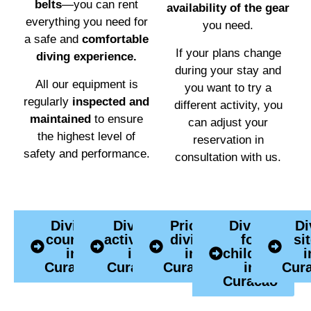
belts
—you can rent
availability of the gear
everything you need for
you need.
a safe and
comfortable
If your plans change
diving experience.
during your stay and
All our equipment is
you want to try a
regularly
inspected and
different activity, you
maintained
to ensure
can adjust your
the highest level of
reservation in
safety and performance.
consultation with us.
Diving
Diving
Prices
Diving
Di
courses
activities
diving
for
si
in
in
in
children
i
Curacao
Curacao
Curacao
in
Cur
Curacao