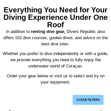
attentive to
dank jullie
Zeker voor
gezien. Er
safety. I look
wel :)
Everything You Need for Your
herhaling
kwam zelfs
forward to
vatbaar.
een
Diving Experience Under One
visiting
schildpad
Diver’s
Roof
langs. En dit
Republic
is nog maar
In addition to
renting dive gear,
Divers Republic also
with Bob
een paar
offers
SSI dive courses
,
guided dives
, and
advice on the
and Hanny
meter vanaf
in future
best dive sites
.
het strand.
trips!
Whether you prefer to dive independently or with a guide,
we provide everything you need to fully enjoy the
underwater world of Curaçao.
Order your gear below or visit us to select and try on
your equipment.
CLEAR FILTERS