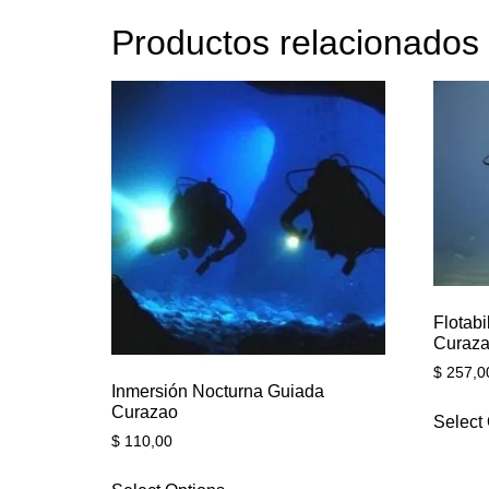
Productos relacionados
Flotabi
Curaz
$
257,0
Inmersión Nocturna Guiada
Curazao
Select
$
110,00