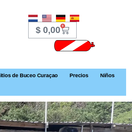
0
$
0,00
itios de Buceo Curaçao
Precios
Niños