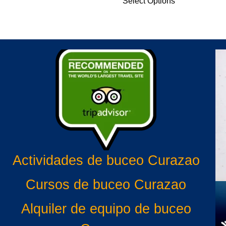
Select Options
Actividades de buceo Curazao
Cursos de buceo Curazao
Alquiler de equipo de buceo