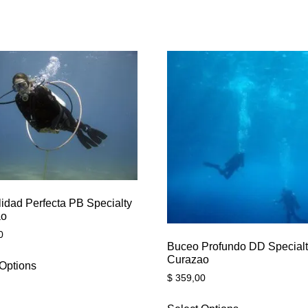
lidad Perfecta PB Specialty
ao
0
Buceo Profundo DD Special
Curazao
 Options
$
359,00