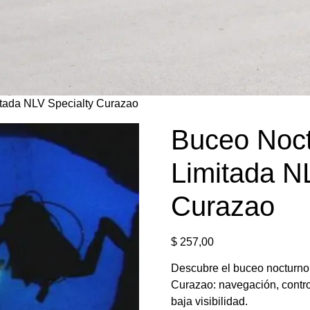
itada NLV Specialty Curazao
Buceo Noctu
Limitada N
Curazao
$
257,00
Descubre el buceo nocturno
Curazao: navegación, contro
baja visibilidad.