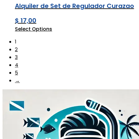
Alquiler de Set de Regulador Curazao
$
17,00
Select Options
1
2
3
4
5
→