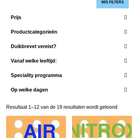
WIS FILTERS
Prijs
Productcategorieën
Duikbrevet vereist?
Vanaf welke leeftijd:
Vanaf 8 jaar
Vanaf 10 jaar
Speciality programma
Vanaf 12 jaar
Vanaf 15 jaar
Op welke dagen
Vanaf 18 jaar
Alle
Maandag
Resultaat 1–12 van de 19 resultaten wordt getoond
Dinsdag
Woensdag
Donderdag
Vrijdag
Zaterdag