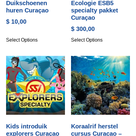
Duikschoenen
Ecologie ESB5
huren Curaçao
specialty pakket
Curaçao
$
10,00
$
300,00
Select Options
Select Options
Kids introduik
Koraalrif herstel
explorers Curaçao
cursus Curacao –