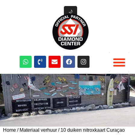
🌙
Duik Cursussen
Duik materiaal verhuur
Duik Activiteiten Curacao
Home
/
Materiaal verhuur
/ 10 duiken nitroxkaart Curaçao