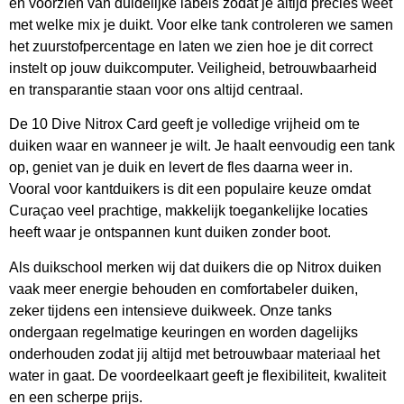
en voorzien van duidelijke labels zodat je altijd precies weet
met welke mix je duikt. Voor elke tank controleren we samen
het zuurstofpercentage en laten we zien hoe je dit correct
instelt op jouw duikcomputer. Veiligheid, betrouwbaarheid
en transparantie staan voor ons altijd centraal.
De 10 Dive Nitrox Card geeft je volledige vrijheid om te
duiken waar en wanneer je wilt. Je haalt eenvoudig een tank
op, geniet van je duik en levert de fles daarna weer in.
Vooral voor kantduikers is dit een populaire keuze omdat
Curaçao veel prachtige, makkelijk toegankelijke locaties
heeft waar je ontspannen kunt duiken zonder boot.
Als duikschool merken wij dat duikers die op Nitrox duiken
vaak meer energie behouden en comfortabeler duiken,
zeker tijdens een intensieve duikweek. Onze tanks
ondergaan regelmatige keuringen en worden dagelijks
onderhouden zodat jij altijd met betrouwbaar materiaal het
water in gaat. De voordeelkaart geeft je flexibiliteit, kwaliteit
en een scherpe prijs.