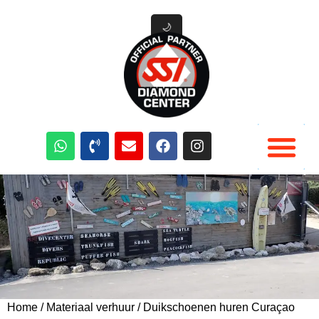
🌙
Duik Cursussen
Duik materiaal verhuur
Duik Activiteiten Curacao
Home
/
Materiaal verhuur
/ Duikschoenen huren Curaçao