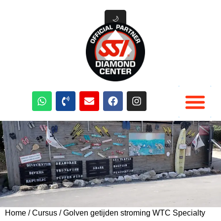
🌙
Duik Cursussen
Duik materiaal verhuur
Duik Activiteiten Curacao
Home
/
Cursus
/ Golven getijden stroming WTC Specialty