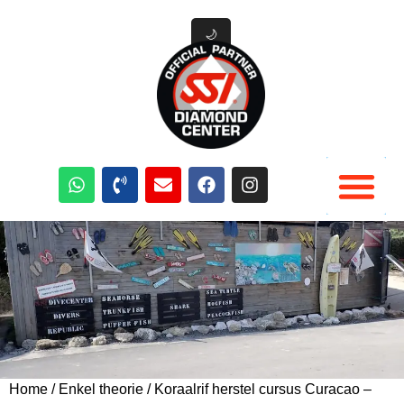
🌙
Duik Cursussen
Duik materiaal verhuur
Duik Activiteiten Curacao
Home
/
Enkel theorie
/ Koraalrif herstel cursus Curacao –