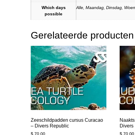
Which days
Alle
,
Maandag
,
Dinsdag
,
Woen
possible
Gerelateerde producten
Zeeschildpadden cursus Curacao
Naakts
– Divers Republic
Divers
$
70,00
$
70,00