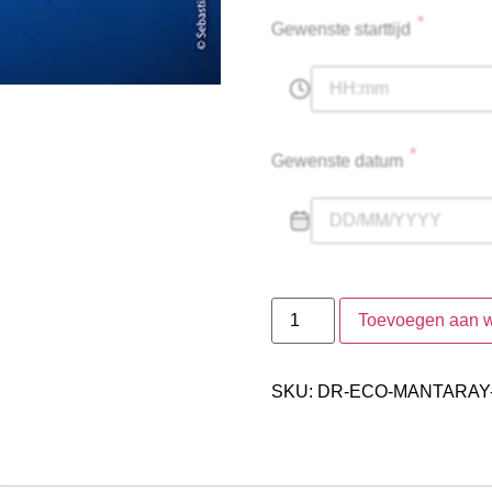
*
Gewenste starttijd
*
Gewenste datum
Toevoegen aan 
SKU:
DR-ECO-MANTARAY