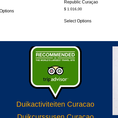
Republic Curaçao
$
1.016,00
 Options
Select Options
Duikactiviteiten Curacao
Duikcurssusen Curacao