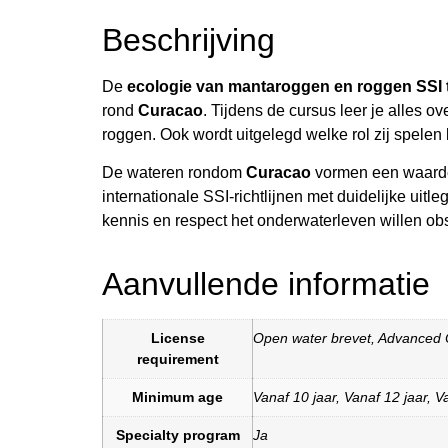
Beschrijving
De
ecologie van mantaroggen en roggen SSI 
rond
Curacao
. Tijdens de cursus leer je alles 
roggen. Ook wordt uitgelegd welke rol zij spele
De wateren rondom
Curacao
vormen een waardev
internationale SSI-richtlijnen met duidelijke uit
kennis en respect het onderwaterleven willen ob
Aanvullende informatie
License
Open water brevet
,
Advanced 
requirement
Minimum age
Vanaf 10 jaar
,
Vanaf 12 jaar
,
Va
Specialty program
Ja