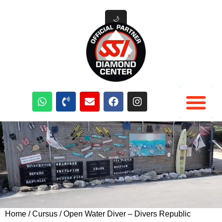
🌙
Duik Cursussen
Duik materiaal verhuur
Duik Activiteiten Curacao
Home
/
Cursus
/ Open Water Diver – Divers Republic