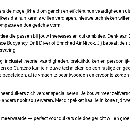
rs de mogelijkheid om gericht en efficiënt hun vaardigheden u
uikers die hun kennis willen verdiepen, nieuwe technieken willen 
ompacte en doelgerichte vorm.
ties
die passen bij jouw interesses en duikambities. Denk aan
e Buoyancy, Drift Diver of Enriched Air Nitrox. Jij bepaalt de ric
rvaring.
edig, inclusief theorie, vaardigheden, praktijkduiken en persoonli
den op Curaçao kun je nieuwe technieken op een rustige en ge
te begeleiden, al je vragen te beantwoorden en ervoor te zorgen d
neer duikers zich verder specialiseren. Je bouwt meer zelfvert
ders nooit zou ervaren. Met dit pakket haal je in korte tijd twee
ale meerwaarde — perfect voor duikers die doelgericht willen groe