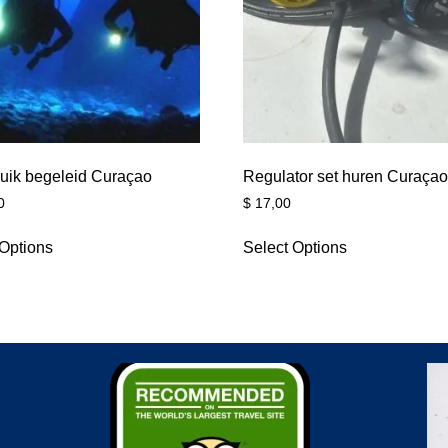
uik begeleid Curaçao
Regulator set huren Curaça
0
$
17,00
 Options
Select Options