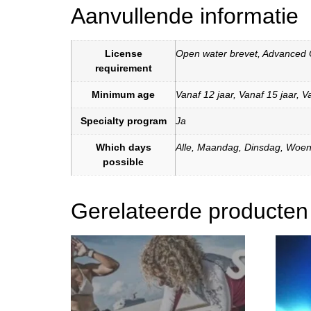
Aanvullende informatie
License
Open water brevet
,
Advanced 
requirement
Minimum age
Vanaf 12 jaar
,
Vanaf 15 jaar
,
Va
Specialty program
Ja
Which days
Alle
,
Maandag
,
Dinsdag
,
Woen
possible
Gerelateerde producten