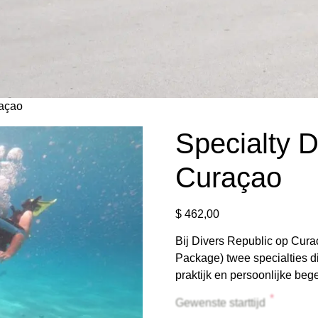
raçao
Specialty 
Curaçao
$
462,00
Bij Divers Republic op Curaç
Package) twee specialties di
praktijk en persoonlijke bege
*
Gewenste starttijd