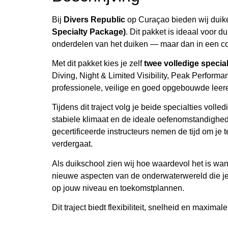
Bij
Divers Republic
op Curaçao bieden wij duike
Specialty Package)
. Dit pakket is ideaal voor d
onderdelen van het duiken — maar dan in een c
Met dit pakket kies je zelf
twee volledige special
Diving, Night & Limited Visibility, Peak Performanc
professionele, veilige en goed opgebouwde leere
Tijdens dit traject volg je beide specialties voll
stabiele klimaat en de ideale oefenomstandighe
gecertificeerde instructeurs nemen de tijd om je 
verdergaat.
Als duikschool zien wij hoe waardevol het is wan
nieuwe aspecten van de onderwaterwereld die je an
op jouw niveau en toekomstplannen.
Dit traject biedt flexibiliteit, snelheid en maxim